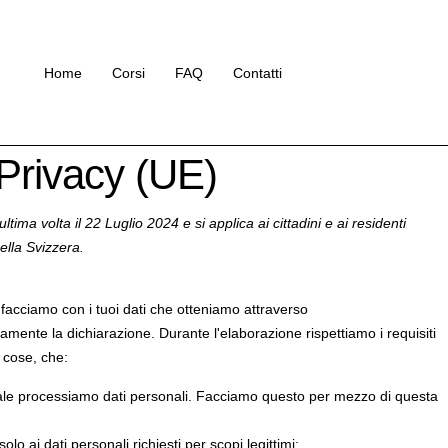
Home
Corsi
FAQ
Contatti
 Privacy (UE)
tima volta il 22 Luglio 2024 e si applica ai cittadini e ai residenti
lla Svizzera.
facciamo con i tuoi dati che otteniamo attraverso
tamente la dichiarazione. Durante l'elaborazione rispettiamo i requisiti
e cose, che:
ale processiamo dati personali. Facciamo questo per mezzo di questa
olo ai dati personali richiesti per scopi legittimi;