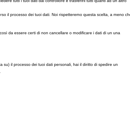
ichiedere tutti i tuoi dati dal controllore e trasferirli tutti quanti ad un altro
e verso il processo dei tuoi dati. Noi rispetteremo questa scelta, a meno c
così da essere certi di non cancellare o modificare i dati di un una
) il processo dei tuoi dati personali, hai il diritto di spedire un
.