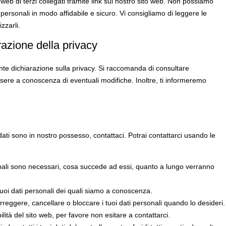
 web di terzi collegati tramite link sul nostro sito web. Non possiamo
 personali in modo affidabile e sicuro. Vi consigliamo di leggere le
izzarli.
azione della privacy
sente dichiarazione sulla privacy. Si raccomanda di consultare
sere a conoscenza di eventuali modifiche. Inoltre, ti informeremo
ti sono in nostro possesso, contattaci. Potrai contattarci usando le
rsonali sono necessari, cosa succede ad essi, quanto a lungo verranno
i tuoi dati personali dei quali siamo a conoscenza.
, correggere, cancellare o bloccare i tuoi dati personali quando lo desideri.
lità del sito web, per favore non esitare a contattarci.