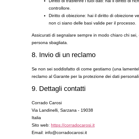
Diritto di trasferire i tuoi dati: hai il diritto di r
controllore.
Diritto di obiezione: hai il diritto di obiezion
non ci siano delle basi valide per il processo.
Assicurati di segnalare sempre in modo chiaro chi sei, 
persona sbagliata.
8. Invio di un reclamo
Se non sei soddisfatto di come gestiamo (una lamentela su
reclamo al Garante per la protezione dei dati personali
9. Dettagli contatti
Corrado Carosi
Via Landinelli, Sarzana - 19038
Italia
Sito web:
https://corradocarosi.it
Email:
info@
corradocarosi.it