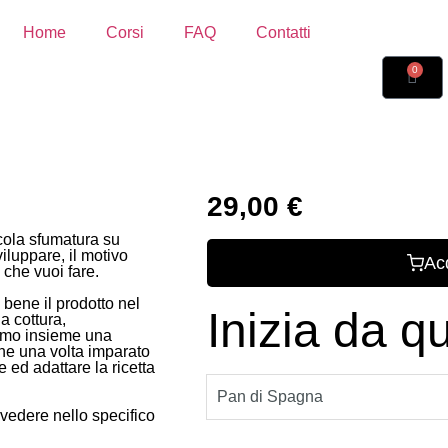
Home
Corsi
FAQ
Contatti
0
29,00
€
cola sfumatura su
iluppare, il motivo
Ac
che vuoi fare.
 bene il prodotto nel
Inizia da qu
a cottura,
remo insieme una
 che una volta imparato
e ed adattare la ricetta
Pan di Spagna
r vedere nello specifico