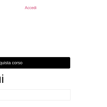
Accedi
quista corso
i